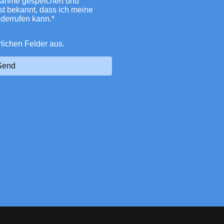
nahme gespeichert und
ist bekannt, dass ich meine
iderrufen kann.*
erlichen Felder aus.
Send