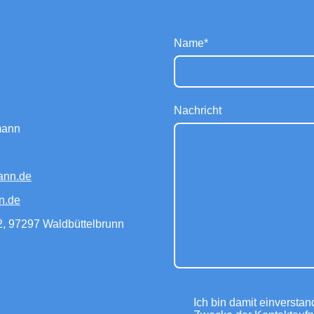
Name
*
Nachricht
tmann
mann.de
n.de
, 97297 Waldbüttelbrunn
Ich bin damit einversta