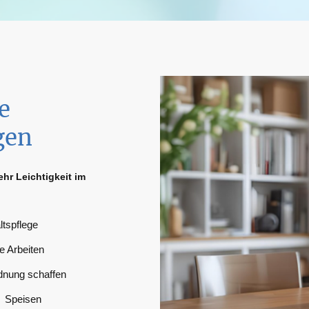
e
gen
ehr Leichtigkeit im
tspflege
e Arbeiten
nung schaffen
r Speisen